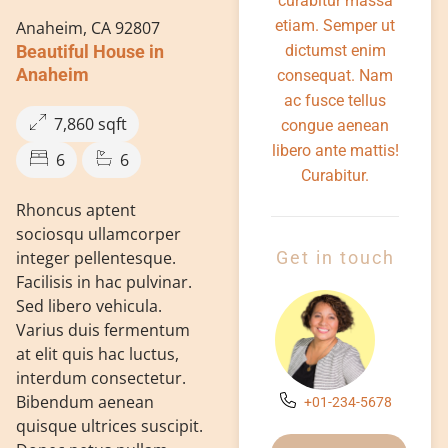
curabitur massa
etiam. Semper ut
Anaheim, CA 92807
Beautiful House in
dictumst enim
Anaheim
consequat. Nam
ac fusce tellus
7,860 sqft
congue aenean
libero ante mattis!
6
6
Curabitur.
Rhoncus aptent
sociosqu ullamcorper
integer pellentesque.
Get in touch
Facilisis in hac pulvinar.
Sed libero vehicula.
Varius duis fermentum
at elit quis hac luctus,
interdum consectetur.
Bibendum aenean
+01-234-5678
quisque ultrices suscipit.